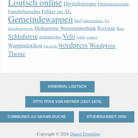
Loutsch online
Digitalisierung
Elefantenparade
Fehler im AL
Familjefuerscher
Gemeindewappen
Igel
lvi
Jahresbilanz
Rietstap
Meilensteine Wappendatenbank
lëtzebuergesch
Rom
Velo
Schlußstein
studentisches
veloh
wandern
wordpress
Wordpress
Wappenlexikon
wiesel.lu
Theme
ARMORIAL LOUTSCH
OTTO TITAN VON HEFNER (1827-1870)
COMMUNES AU GRAND-DUCHÉ
STUDIENARBEIT 2000
Copyright © 2026
Daniel Erpelding
.