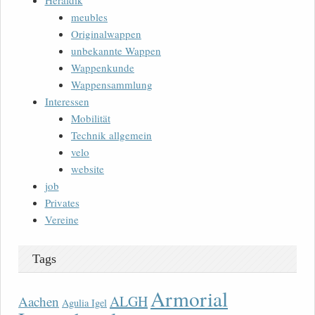
Heraldik
meubles
Originalwappen
unbekannte Wappen
Wappenkunde
Wappensammlung
Interessen
Mobilität
Technik allgemein
velo
website
job
Privates
Vereine
Tags
Armorial
ALGH
Aachen
Agulia Igel