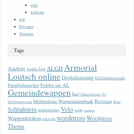
velo
website
job
Privates
Vereine
Tags
Armorial
ALGH
Aachen
Agulia Igel
Loutsch online
Digitalisierung
Elefantenparade
Fehler im AL
Familjefuerscher
Gemeindewappen
Igel
lvi
Jahresbilanz
Rietstap
Meilensteine Wappendatenbank
lëtzebuergesch
Rom
Velo
Schlußstein
studentisches
veloh
wandern
wordpress
Wordpress
Wappenlexikon
wiesel.lu
Theme