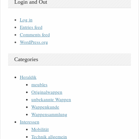
Login and Out
Log in
Entries feed
Comments feed
WordPress.org
Categories
Heraldik
meubles
Originalwappen
unbekannte Wappen
Wappenkunde
Wappensammlung
Interessen
Mobilität
Technik allgemein