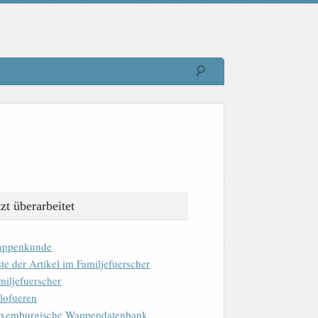
tzt überarbeitet
ppenkunde
ste der Artikel im Familjefuerscher
miljefuerscher
lofueren
xemburgische Wappendatenbank