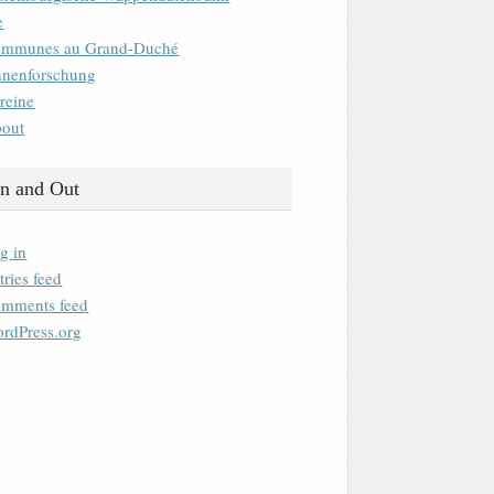
e
mmunes au Grand-Duché
nenforschung
reine
out
n and Out
g in
tries feed
mments feed
rdPress.org