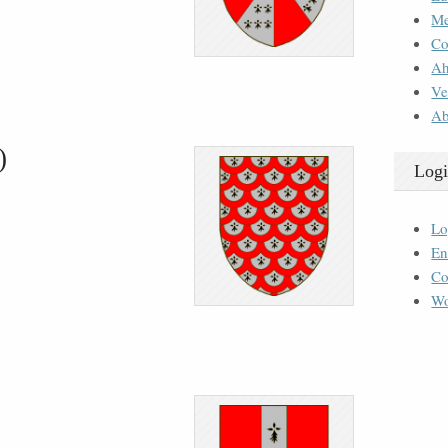
M
Co
Ah
Ve
Ab
)
Logi
Lo
En
Co
Wo