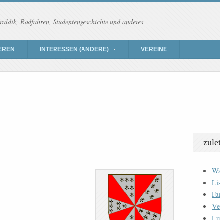
raldik, Radfahren, Studentengeschichte und anderes
EREN
INTERESSEN (ANDERE)
VEREINE
zule
Wa
Li
Fa
Ve
Lu