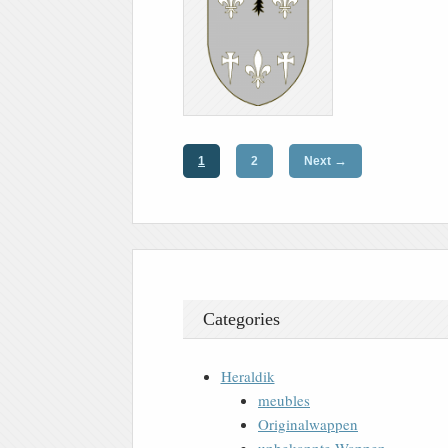
→
1
2
Next
Categories
Heraldik
meubles
Originalwappen