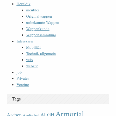
Heraldik
meubles
Originalwappen
unbekannte Wappen
Wappenkunde
Wappensammlung
Interessen
Mobilität
Technik allgemein
velo
website
job
Privates
Vereine
Tags
Armorial
ALGH
Aachen
Agulia Igel