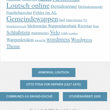
Loutsch online
Digitalisierung
Elefantenparade
Fehler im AL
Familjefuerscher
Gemeindewappen
Igel
lvi
Jahresbilanz
Rietstap
Meilensteine Wappendatenbank
lëtzebuergesch
Rom
Velo
Schlußstein
studentisches
veloh
wandern
wordpress
Wordpress
Wappenlexikon
wiesel.lu
Theme
ARMORIAL LOUTSCH
OTTO TITAN VON HEFNER (1827-1870)
COMMUNES AU GRAND-DUCHÉ
STUDIENARBEIT 2000