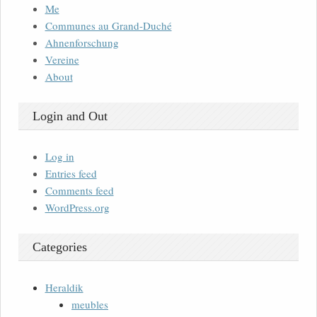
Me
Communes au Grand-Duché
Ahnenforschung
Vereine
About
Login and Out
Log in
Entries feed
Comments feed
WordPress.org
Categories
Heraldik
meubles