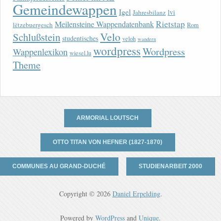
Gemeindewappen
Igel
lvi
Jahresbilanz
Rietstap
Meilensteine Wappendatenbank
lëtzebuergesch
Rom
Velo
Schlußstein
studentisches
veloh
wandern
wordpress
Wordpress
Wappenlexikon
wiesel.lu
Theme
ARMORIAL LOUTSCH
OTTO TITAN VON HEFNER (1827-1870)
COMMUNES AU GRAND-DUCHÉ
STUDIENARBEIT 2000
Copyright © 2026
Daniel Erpelding
.
Powered by
WordPress
and
Unique
.