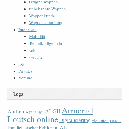
Originalwappen
unbekannte Wappen
Wappenkunde
Wappensammlung
Interessen
Mobilität
Technik allgemein
velo
website
job
Privates
Vereine
Tags
Armorial
ALGH
Aachen
Agulia Igel
Loutsch online
Digitalisierung
Elefantenparade
Fehler im AL
Familjefuerscher