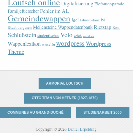
Loutsch online
Digitalisierung
Elefantenparade
Fehler im AL
Familjefuerscher
Gemeindewappen
Igel
lvi
Jahresbilanz
Rietstap
Meilensteine Wappendatenbank
lëtzebuergesch
Rom
Velo
Schlußstein
studentisches
veloh
wandern
wordpress
Wordpress
Wappenlexikon
wiesel.lu
Theme
ARMORIAL LOUTSCH
OTTO TITAN VON HEFNER (1827-1870)
COMMUNES AU GRAND-DUCHÉ
STUDIENARBEIT 2000
Copyright © 2026
Daniel Erpelding
.