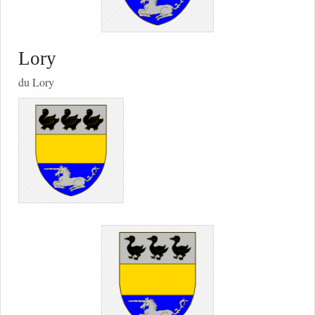
Lory
du Lory