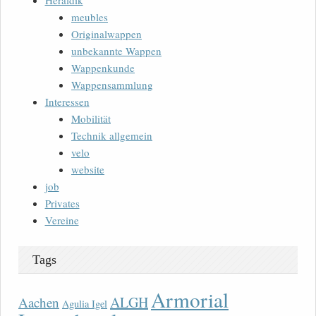
Heraldik
meubles
Originalwappen
unbekannte Wappen
Wappenkunde
Wappensammlung
Interessen
Mobilität
Technik allgemein
velo
website
job
Privates
Vereine
Tags
Armorial
ALGH
Aachen
Agulia Igel