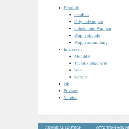
Heraldik
meubles
Originalwappen
unbekannte Wappen
Wappenkunde
Wappensammlung
Interessen
Mobilität
Technik allgemein
velo
website
job
Privates
Vereine
ARMORIAL LOUTSCH
OTTO TITAN VON H