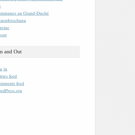
e
mmunes au Grand-Duché
nenforschung
reine
out
n and Out
g in
tries feed
mments feed
rdPress.org