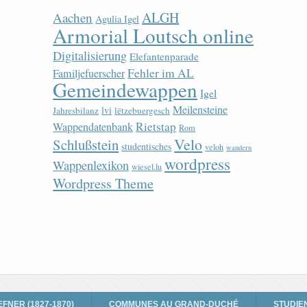
ALGH
Aachen
Agulia Igel
Armorial Loutsch online
Digitalisierung
Elefantenparade
Fehler im AL
Familjefuerscher
Gemeindewappen
Igel
Meilensteine
lvi
Jahresbilanz
lëtzebuergesch
Rietstap
Wappendatenbank
Rom
Velo
Schlußstein
studentisches
veloh
wandern
wordpress
Wappenlexikon
wiesel.lu
Wordpress Theme
EFNER (1827-1870)
COMMUNES AU GRAND-DUCHÉ
STUDIE