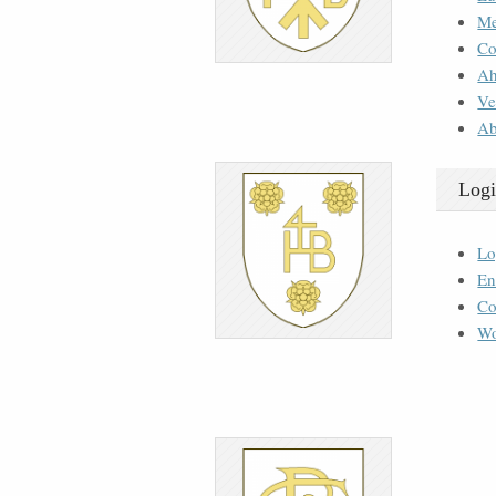
M
Co
Ah
Ve
Ab
Logi
Lo
En
Co
Wo