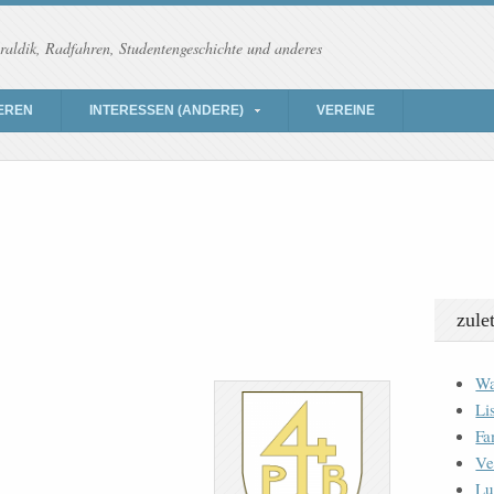
raldik, Radfahren, Studentengeschichte und anderes
EREN
INTERESSEN (ANDERE)
VEREINE
zule
Wa
Li
Fa
Ve
Lu