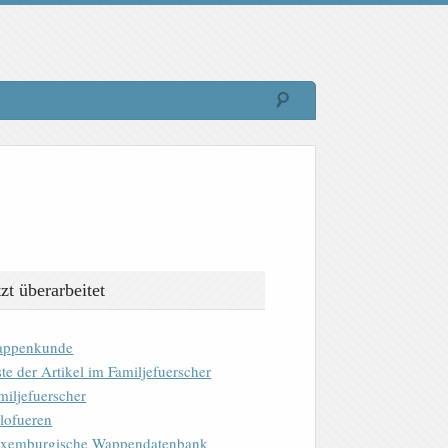
tzt überarbeitet
ppenkunde
ste der Artikel im Familjefuerscher
miljefuerscher
lofueren
xemburgische Wappendatenbank