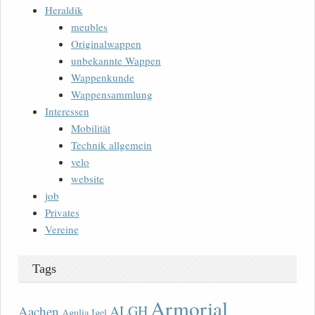
Heraldik
meubles
Originalwappen
unbekannte Wappen
Wappenkunde
Wappensammlung
Interessen
Mobilität
Technik allgemein
velo
website
job
Privates
Vereine
Tags
Armorial
ALGH
Aachen
Agulia Igel