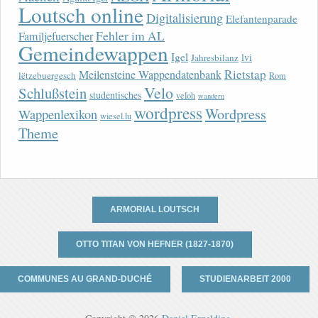
Loutsch online
Digitalisierung
Elefantenparade
Fehler im AL
Familjefuerscher
Gemeindewappen
Igel
lvi
Jahresbilanz
Rietstap
Meilensteine Wappendatenbank
lëtzebuergesch
Rom
Velo
Schlußstein
studentisches
veloh
wandern
wordpress
Wordpress
Wappenlexikon
wiesel.lu
Theme
ARMORIAL LOUTSCH
OTTO TITAN VON HEFNER (1827-1870)
COMMUNES AU GRAND-DUCHÉ
STUDIENARBEIT 2000