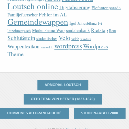
Loutsch online
Digitalisierung
Elefantenparade
Fehler im AL
Familjefuerscher
Gemeindewappen
Igel
lvi
Jahresbilanz
Rietstap
Meilensteine Wappendatenbank
lëtzebuergesch
Rom
Velo
Schlußstein
studentisches
veloh
wandern
wordpress
Wordpress
Wappenlexikon
wiesel.lu
Theme
ARMORIAL LOUTSCH
OTTO TITAN VON HEFNER (1827-1870)
COMMUNES AU GRAND-DUCHÉ
STUDIENARBEIT 2000