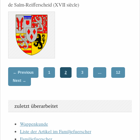
de Salm-Reifferscheid (XVII siècle)
←
Previous
1
2
3
…
12
→
Next
zuletzt überarbeitet
Wappenkunde
Liste der Artikel im Familjefuerscher
Familjefuerscher