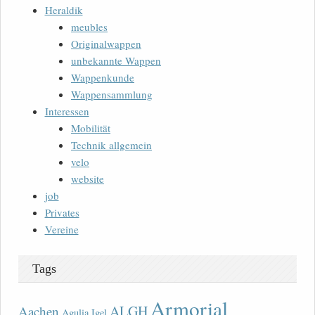
Heraldik
meubles
Originalwappen
unbekannte Wappen
Wappenkunde
Wappensammlung
Interessen
Mobilität
Technik allgemein
velo
website
job
Privates
Vereine
Tags
Armorial
ALGH
Aachen
Agulia Igel