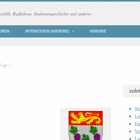
raldik, Radfahren, Studentengeschichte und anderes
EREN
INTERESSEN (ANDERE)
VEREINE
Page 2
zule
Wa
Li
Fa
Ve
Lu