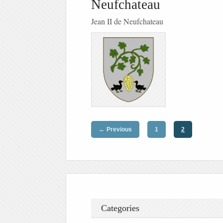
Neufchateau
Jean II de Neufchateau
←
Previous
1
2
Categories