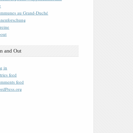
e
mmunes au Grand-Duché
nenforschung
reine
out
n and Out
g in
tries feed
mments feed
rdPress.org