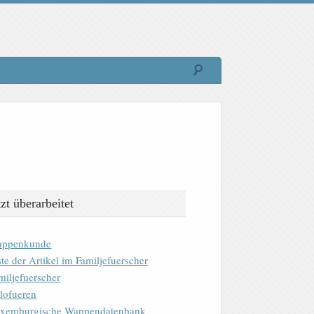
tzt überarbeitet
ppenkunde
ste der Artikel im Familjefuerscher
miljefuerscher
lofueren
xemburgische Wappendatenbank