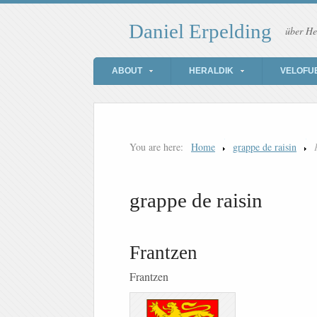
Daniel Erpelding
über He
ABOUT
HERALDIK
VELOFU
You are here:
Home
grappe de raisin
grappe de raisin
Frantzen
Frantzen