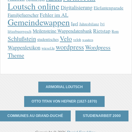
Loutsch online
Digitalisierung
Elefantenparade
Fehler im AL
Familjefuerscher
Gemeindewappen
Igel
lvi
Jahresbilanz
Rietstap
Meilensteine Wappendatenbank
lëtzebuergesch
Rom
Velo
Schlußstein
studentisches
veloh
wandern
wordpress
Wordpress
Wappenlexikon
wiesel.lu
Theme
ARMORIAL LOUTSCH
OTTO TITAN VON HEFNER (1827-1870)
COMMUNES AU GRAND-DUCHÉ
STUDIENARBEIT 2000