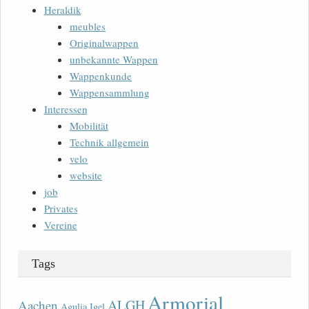
Heraldik
meubles
Originalwappen
unbekannte Wappen
Wappenkunde
Wappensammlung
Interessen
Mobilität
Technik allgemein
velo
website
job
Privates
Vereine
Tags
Armorial
ALGH
Aachen
Agulia Igel