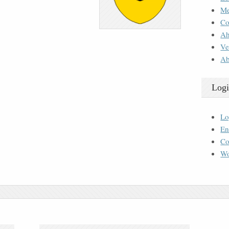
M
Co
Ah
Ve
Ab
Logi
Lo
En
Co
Wo