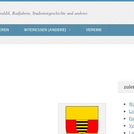
raldik, Radfahren, Studentengeschichte und anderes
EREN
INTERESSEN (ANDERE)
VEREINE
zule
Wa
Li
Fa
Ve
Lu