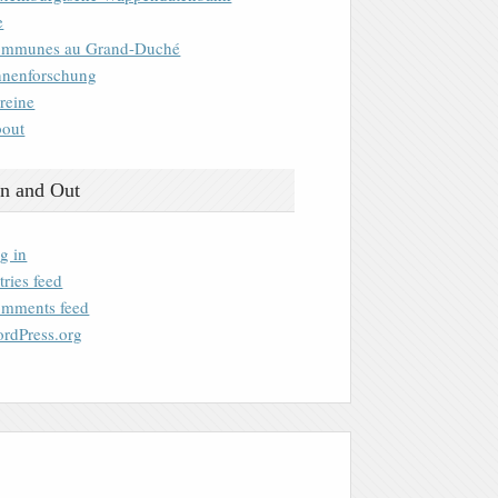
e
mmunes au Grand-Duché
nenforschung
reine
out
n and Out
g in
tries feed
mments feed
rdPress.org