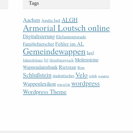
Tags
ALGH
Aachen
Agulia Igel
Armorial Loutsch online
Digitalisierung
Elefantenparade
Fehler im AL
Familjefuerscher
Gemeindewappen
Igel
Meilensteine
lvi
Jahresbilanz
lëtzebuergesch
Rietstap
Wappendatenbank
Rom
Velo
Schlußstein
studentisches
veloh
wandern
wordpress
Wappenlexikon
wiesel.lu
Wordpress Theme