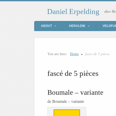
Daniel Erpelding
über He
ABOUT
HERALDIK
VELOFU
You are here:
Home
fascé de 5 pièces
fascé de 5 pièces
Boumale – variante
de Boumale – variante