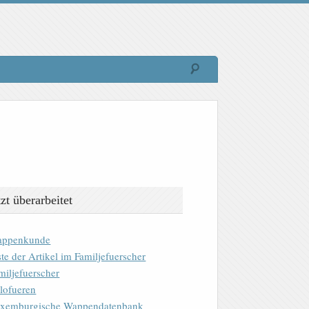
tzt überarbeitet
ppenkunde
ste der Artikel im Familjefuerscher
miljefuerscher
lofueren
xemburgische Wappendatenbank