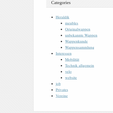
Categories
Heraldik
meubles
Originalwappen
unbekannte Wappen
Wappenkunde
Wappensammlung
Interessen
Mobilität
Technik allgemein
velo
website
job
Privates
Vereine