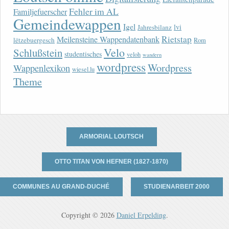
Fehler im AL
Familjefuerscher
Gemeindewappen
Igel
lvi
Jahresbilanz
Rietstap
Meilensteine Wappendatenbank
lëtzebuergesch
Rom
Velo
Schlußstein
studentisches
veloh
wandern
wordpress
Wordpress
Wappenlexikon
wiesel.lu
Theme
ARMORIAL LOUTSCH
OTTO TITAN VON HEFNER (1827-1870)
COMMUNES AU GRAND-DUCHÉ
STUDIENARBEIT 2000
Copyright © 2026
Daniel Erpelding
.