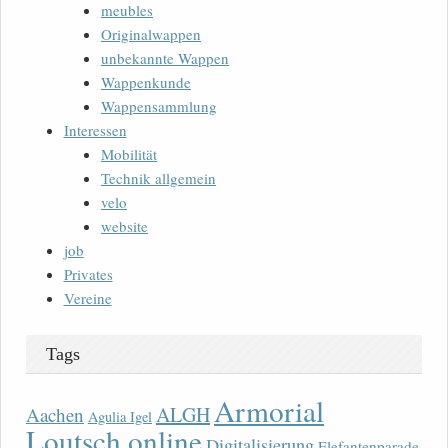
meubles
Originalwappen
unbekannte Wappen
Wappenkunde
Wappensammlung
Interessen
Mobilität
Technik allgemein
velo
website
job
Privates
Vereine
Tags
Armorial
ALGH
Aachen
Agulia Igel
Loutsch online
Digitalisierung
Elefantenparade