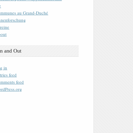
e
mmunes au Grand-Duché
nenforschung
reine
out
n and Out
g in
tries feed
mments feed
rdPress.org