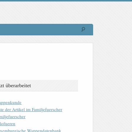
tzt überarbeitet
ppenkunde
ste der Artikel im Familjefuerscher
miljefuerscher
lofueren
xemburgische Wappendatenbank