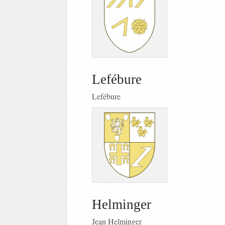
Lefébure
Lefébure
Helminger
Jean Helminger