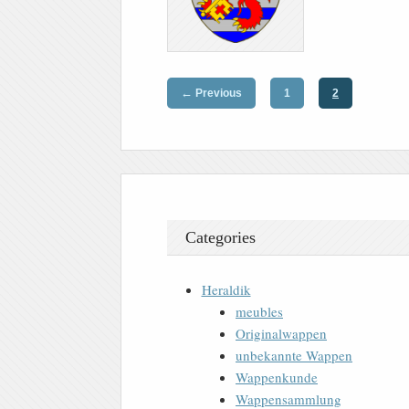
←
Previous
1
2
Categories
Heraldik
meubles
Originalwappen
unbekannte Wappen
Wappenkunde
Wappensammlung