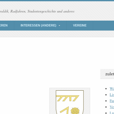
raldik, Radfahren, Studentengeschichte und anderes
EREN
INTERESSEN (ANDERE)
VEREINE
zule
Wa
Li
Fa
Ve
Lu