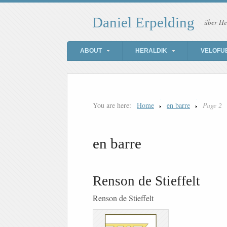
Daniel Erpelding
über He
ABOUT
HERALDIK
VELOFU
You are here:
Home
en barre
Page 2
en barre
Renson de Stieffelt
Renson de Stieffelt