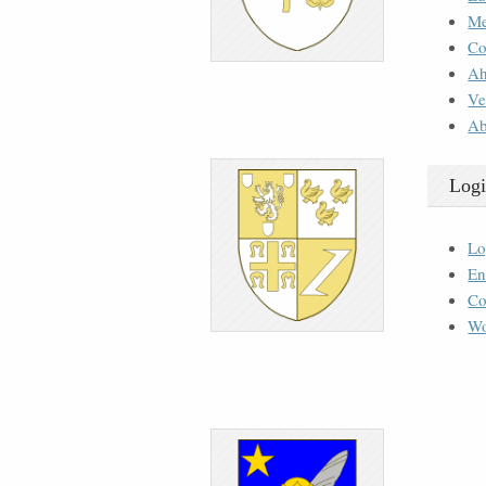
M
Co
Ah
Ve
Ab
Logi
Lo
En
Co
Wo