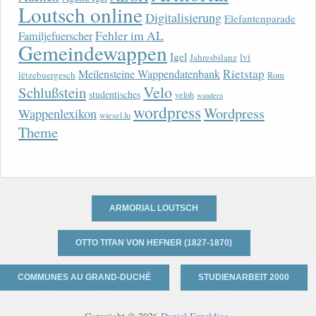
Loutsch online
Digitalisierung
Elefantenparade
Fehler im AL
Familjefuerscher
Gemeindewappen
Igel
lvi
Jahresbilanz
Rietstap
Meilensteine Wappendatenbank
lëtzebuergesch
Rom
Velo
Schlußstein
studentisches
veloh
wandern
wordpress
Wordpress
Wappenlexikon
wiesel.lu
Theme
ARMORIAL LOUTSCH
OTTO TITAN VON HEFNER (1827-1870)
COMMUNES AU GRAND-DUCHÉ
STUDIENARBEIT 2000