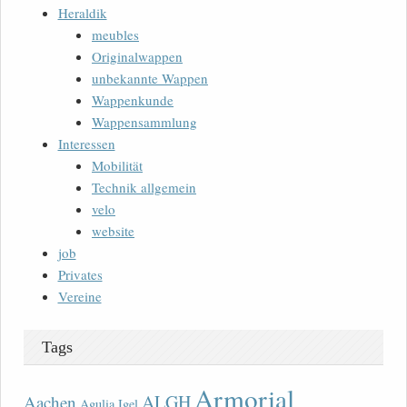
Heraldik
meubles
Originalwappen
unbekannte Wappen
Wappenkunde
Wappensammlung
Interessen
Mobilität
Technik allgemein
velo
website
job
Privates
Vereine
Tags
Armorial
ALGH
Aachen
Agulia Igel