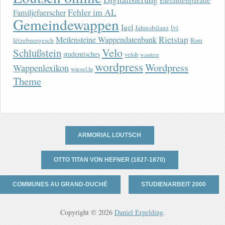
Elefantenparade
Fehler im AL
Familjefuerscher
Gemeindewappen
Igel
lvi
Jahresbilanz
Rietstap
Meilensteine Wappendatenbank
lëtzebuergesch
Rom
Velo
Schlußstein
studentisches
veloh
wandern
wordpress
Wordpress
Wappenlexikon
wiesel.lu
Theme
ARMORIAL LOUTSCH
OTTO TITAN VON HEFNER (1827-1870)
COMMUNES AU GRAND-DUCHÉ
STUDIENARBEIT 2000
Copyright © 2026
Daniel Erpelding
.