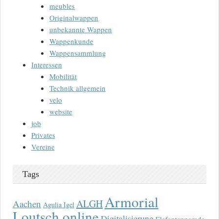
meubles
Originalwappen
unbekannte Wappen
Wappenkunde
Wappensammlung
Interessen
Mobilität
Technik allgemein
velo
website
job
Privates
Vereine
Tags
Armorial
ALGH
Aachen
Agulia Igel
Loutsch online
Digitalisierung