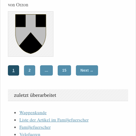
von Orzon
→
1
2
…
15
Next
zuletzt überarbeitet
Wappenkunde
Liste der Artikel im Familjefuerscher
Familjefuerscher
Velofueren