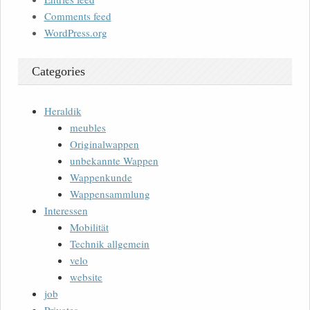
Comments feed
WordPress.org
Categories
Heraldik
meubles
Originalwappen
unbekannte Wappen
Wappenkunde
Wappensammlung
Interessen
Mobilität
Technik allgemein
velo
website
job