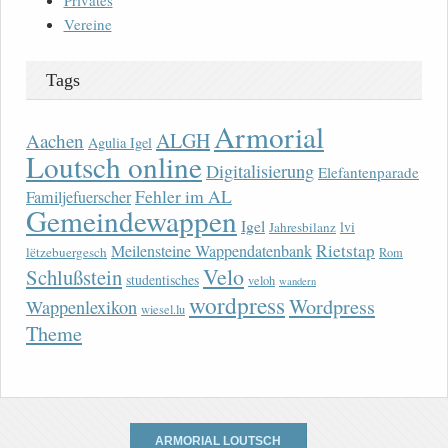
Privates
Vereine
Tags
Armorial
ALGH
Aachen
Agulia Igel
Loutsch online
Digitalisierung
Elefantenparade
Fehler im AL
Familjefuerscher
Gemeindewappen
Igel
lvi
Jahresbilanz
Rietstap
Meilensteine Wappendatenbank
lëtzebuergesch
Rom
Velo
Schlußstein
studentisches
veloh
wandern
wordpress
Wordpress
Wappenlexikon
wiesel.lu
Theme
ARMORIAL LOUTSCH