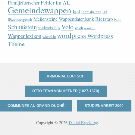
Fehler im AL
Familjefuerscher
Gemeindewappen
Igel
lvi
Jahresbilanz
Rietstap
Meilensteine Wappendatenbank
lëtzebuergesch
Rom
Velo
Schlußstein
studentisches
veloh
wandern
wordpress
Wordpress
Wappenlexikon
wiesel.lu
Theme
ARMORIAL LOUTSCH
OTTO TITAN VON HEFNER (1827-1870)
COMMUNES AU GRAND-DUCHÉ
STUDIENARBEIT 2000
Copyright © 2026
Daniel Erpelding
.