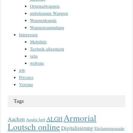
Originalwappen
unbekannte Wappen
Wappenkunde
Wappensammlung
Interessen
Mobilität
Technik allgemein
velo
website
job
Privates
Vereine
Tags
Armorial
ALGH
Aachen
Agulia Igel
Loutsch online
Digitalisierung
Elefantenparade