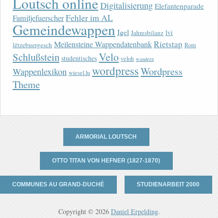
Loutsch online
Digitalisierung
Elefantenparade
Fehler im AL
Familjefuerscher
Gemeindewappen
Igel
lvi
Jahresbilanz
Rietstap
Meilensteine Wappendatenbank
lëtzebuergesch
Rom
Velo
Schlußstein
studentisches
veloh
wandern
wordpress
Wordpress
Wappenlexikon
wiesel.lu
Theme
ARMORIAL LOUTSCH
OTTO TITAN VON HEFNER (1827-1870)
COMMUNES AU GRAND-DUCHÉ
STUDIENARBEIT 2000
Copyright © 2026
Daniel Erpelding
.