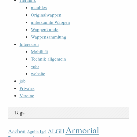
Heraldik
meubles
Originalwappen
unbekannte Wappen
Wappenkunde
Wappensammlung
Interessen
Mobilität
Technik allgemein
velo
website
job
Privates
Vereine
Tags
Armorial
ALGH
Aachen
Agulia Igel