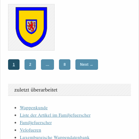
→
1
2
…
8
Next
zuletzt überarbeitet
Wappenkunde
Liste der Artikel im Familjefuerscher
Familjefuerscher
Velofueren
Luxemburgische Wappendatenbank