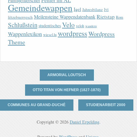
Fehler im AL
Familjefuerscher
Gemeindewappen
Igel
lvi
Jahresbilanz
Rietstap
Meilensteine Wappendatenbank
lëtzebuergesch
Rom
Velo
Schlußstein
studentisches
veloh
wandern
wordpress
Wordpress
Wappenlexikon
wiesel.lu
Theme
ARMORIAL LOUTSCH
OTTO TITAN VON HEFNER (1827-1870)
COMMUNES AU GRAND-DUCHÉ
STUDIENARBEIT 2000
Copyright © 2026
Daniel Erpelding
.
Powered by
WordPress
and
Unique
.