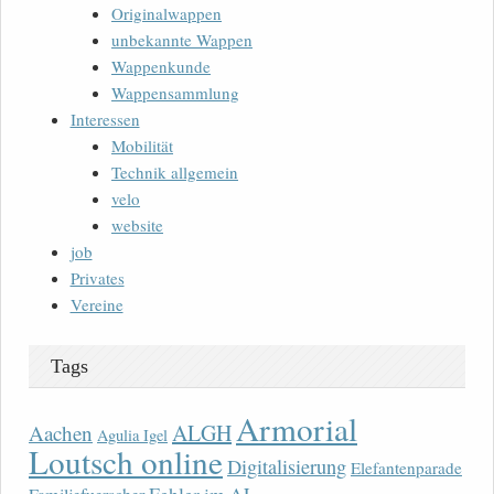
Originalwappen
unbekannte Wappen
Wappenkunde
Wappensammlung
Interessen
Mobilität
Technik allgemein
velo
website
job
Privates
Vereine
Tags
Armorial
ALGH
Aachen
Agulia Igel
Loutsch online
Digitalisierung
Elefantenparade