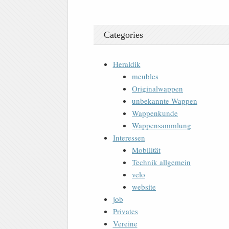
Categories
Heraldik
meubles
Originalwappen
unbekannte Wappen
Wappenkunde
Wappensammlung
Interessen
Mobilität
Technik allgemein
velo
website
job
Privates
Vereine