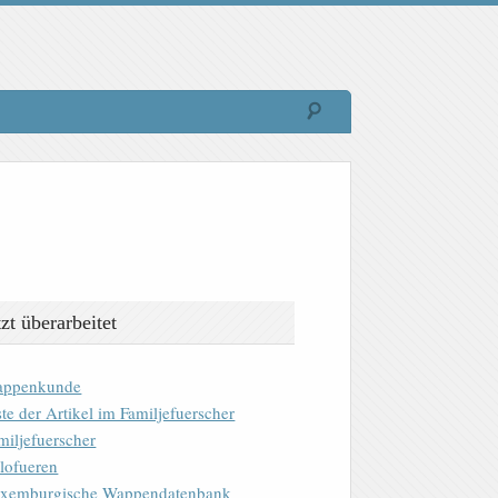
tzt überarbeitet
ppenkunde
ste der Artikel im Familjefuerscher
miljefuerscher
lofueren
xemburgische Wappendatenbank