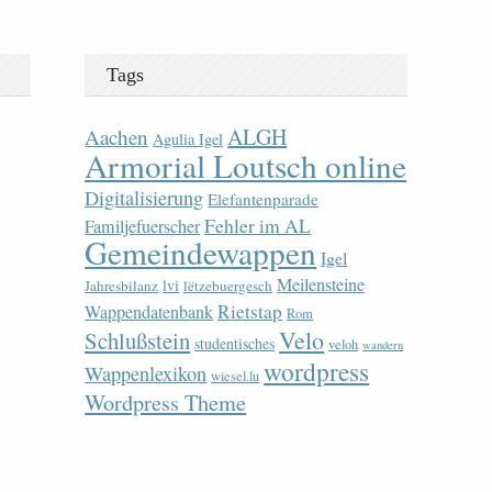
Tags
ALGH
Aachen
Agulia Igel
Armorial Loutsch online
Digitalisierung
Elefantenparade
Fehler im AL
Familjefuerscher
Gemeindewappen
Igel
Meilensteine
lvi
Jahresbilanz
lëtzebuergesch
Rietstap
Wappendatenbank
Rom
Velo
Schlußstein
studentisches
veloh
wandern
wordpress
Wappenlexikon
wiesel.lu
Wordpress Theme