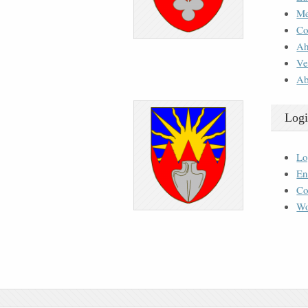
M
Co
Ah
Ve
Ab
Logi
Lo
En
Co
Wo