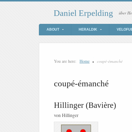
Daniel Erpelding
über He
ABOUT
HERALDIK
VELOFU
You are here:
Home
coupé-émanché
coupé-émanché
Hillinger (Bavière)
von Hillinger