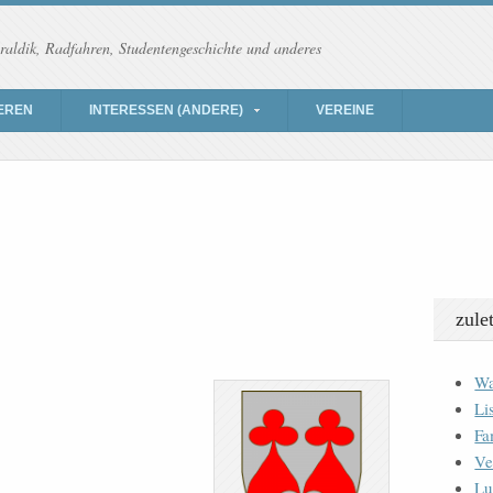
raldik, Radfahren, Studentengeschichte und anderes
EREN
INTERESSEN (ANDERE)
VEREINE
zule
Wa
Li
Fa
Ve
Lu