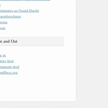
e
mmunes au Grand-Duché
nenforschung
reine
out
n and Out
g in
tries feed
mments feed
rdPress.org