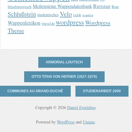
Rietstap
Meilensteine Wappendatenbank
lëtzebuergesch
Rom
Velo
Schlußstein
studentisches
veloh
wandern
wordpress
Wordpress
Wappenlexikon
wiesel.lu
Theme
ARMORIAL LOUTSCH
OTTO TITAN VON HEFNER (1827-1870)
COMMUNES AU GRAND-DUCHÉ
STUDIENARBEIT 2000
Copyright © 2026
Daniel Erpelding
.
Powered by
WordPress
and
Unique
.