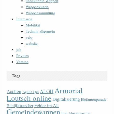
unbekannte Wappen
Wappenkunde
Wappensammlung
Interessen
Mobilität
Technik allgemein
velo
website
job
Privates
Vereine
Tags
Armorial
ALGH
Aachen
Agulia Igel
Loutsch online
Digitalisierung
Elefantenparade
Fehler im AL
Familjefuerscher
Gemeindewappen
Igel
lvi
Jahresbilanz