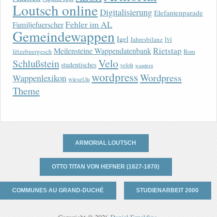
Loutsch online
Digitalisierung
Elefantenparade
Fehler im AL
Familjefuerscher
Gemeindewappen
Igel
lvi
Jahresbilanz
Rietstap
Meilensteine Wappendatenbank
lëtzebuergesch
Rom
Velo
Schlußstein
studentisches
veloh
wandern
wordpress
Wordpress
Wappenlexikon
wiesel.lu
Theme
ARMORIAL LOUTSCH
OTTO TITAN VON HEFNER (1827-1870)
COMMUNES AU GRAND-DUCHÉ
STUDIENARBEIT 2000