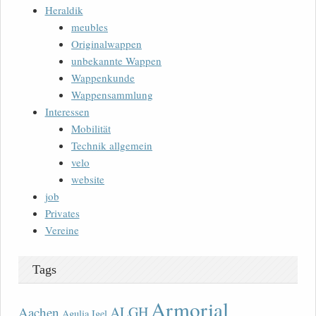
Heraldik
meubles
Originalwappen
unbekannte Wappen
Wappenkunde
Wappensammlung
Interessen
Mobilität
Technik allgemein
velo
website
job
Privates
Vereine
Tags
Armorial
ALGH
Aachen
Agulia Igel