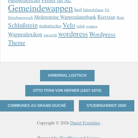
Fehler im AL
Familjefuerscher
Gemeindewappen
Igel
lvi
Jahresbilanz
Rietstap
Meilensteine Wappendatenbank
lëtzebuergesch
Rom
Velo
Schlußstein
studentisches
veloh
wandern
wordpress
Wordpress
Wappenlexikon
wiesel.lu
Theme
ARMORIAL LOUTSCH
OTTO TITAN VON HEFNER (1827-1870)
COMMUNES AU GRAND-DUCHÉ
STUDIENARBEIT 2000
Copyright © 2026
Daniel Erpelding
.
Powered by
WordPress
and
Unique
.