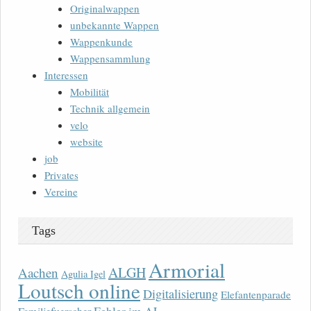
Originalwappen
unbekannte Wappen
Wappenkunde
Wappensammlung
Interessen
Mobilität
Technik allgemein
velo
website
job
Privates
Vereine
Tags
Armorial
ALGH
Aachen
Agulia Igel
Loutsch online
Digitalisierung
Elefantenparade