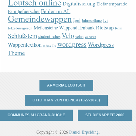
Loutsch online
Digitalisierung
Elefantenparade
Fehler im AL
Familjefuerscher
Gemeindewappen
Igel
lvi
Jahresbilanz
Rietstap
Meilensteine Wappendatenbank
lëtzebuergesch
Rom
Velo
Schlußstein
studentisches
veloh
wandern
wordpress
Wordpress
Wappenlexikon
wiesel.lu
Theme
ARMORIAL LOUTSCH
OTTO TITAN VON HEFNER (1827-1870)
COMMUNES AU GRAND-DUCHÉ
STUDIENARBEIT 2000
Copyright © 2026
Daniel Erpelding
.