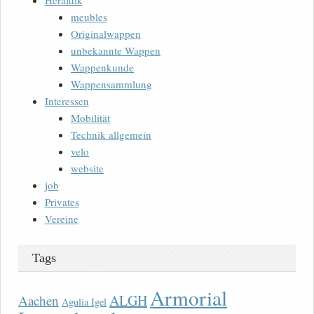
Heraldik
meubles
Originalwappen
unbekannte Wappen
Wappenkunde
Wappensammlung
Interessen
Mobilität
Technik allgemein
velo
website
job
Privates
Vereine
Tags
Armorial
ALGH
Aachen
Agulia Igel