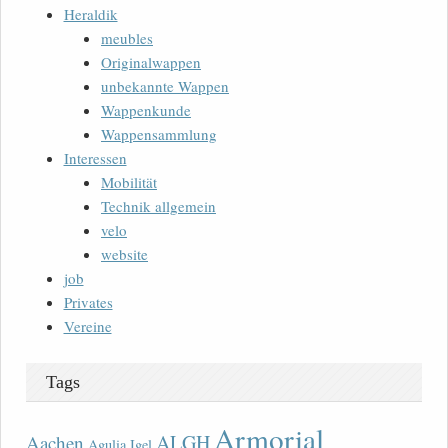
Heraldik
meubles
Originalwappen
unbekannte Wappen
Wappenkunde
Wappensammlung
Interessen
Mobilität
Technik allgemein
velo
website
job
Privates
Vereine
Tags
Armorial
ALGH
Aachen
Agulia Igel