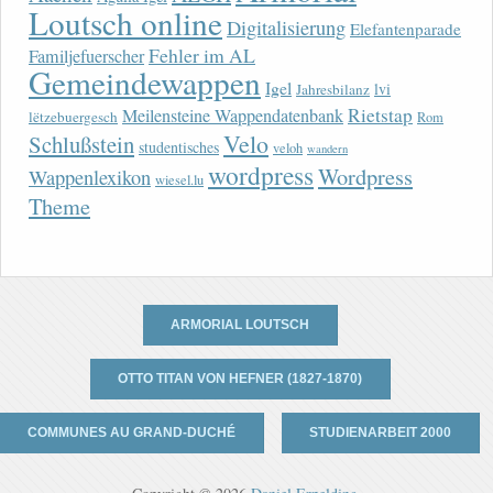
Loutsch online
Digitalisierung
Elefantenparade
Fehler im AL
Familjefuerscher
Gemeindewappen
Igel
lvi
Jahresbilanz
Rietstap
Meilensteine Wappendatenbank
lëtzebuergesch
Rom
Velo
Schlußstein
studentisches
veloh
wandern
wordpress
Wordpress
Wappenlexikon
wiesel.lu
Theme
ARMORIAL LOUTSCH
OTTO TITAN VON HEFNER (1827-1870)
COMMUNES AU GRAND-DUCHÉ
STUDIENARBEIT 2000