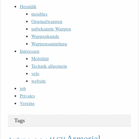
Heraldik
meubles
Originalwappen
unbekannte Wappen
Wappenkunde
Wappensammlung
Interessen
Mobilität
Technik allgemein
velo
website
job
Privates
Vereine
Tags
Armorial