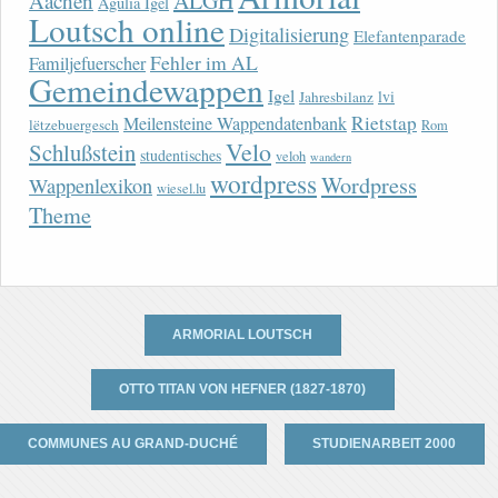
ALGH
Aachen
Agulia Igel
Loutsch online
Digitalisierung
Elefantenparade
Fehler im AL
Familjefuerscher
Gemeindewappen
Igel
lvi
Jahresbilanz
Rietstap
Meilensteine Wappendatenbank
lëtzebuergesch
Rom
Velo
Schlußstein
studentisches
veloh
wandern
wordpress
Wordpress
Wappenlexikon
wiesel.lu
Theme
ARMORIAL LOUTSCH
OTTO TITAN VON HEFNER (1827-1870)
COMMUNES AU GRAND-DUCHÉ
STUDIENARBEIT 2000