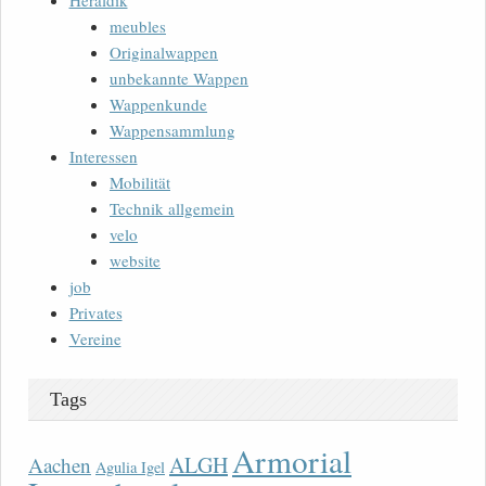
Heraldik
meubles
Originalwappen
unbekannte Wappen
Wappenkunde
Wappensammlung
Interessen
Mobilität
Technik allgemein
velo
website
job
Privates
Vereine
Tags
Armorial
ALGH
Aachen
Agulia Igel