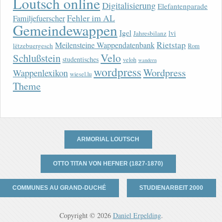
Loutsch online
Digitalisierung
Elefantenparade
Fehler im AL
Familjefuerscher
Gemeindewappen
Igel
lvi
Jahresbilanz
Rietstap
Meilensteine Wappendatenbank
lëtzebuergesch
Rom
Velo
Schlußstein
studentisches
veloh
wandern
wordpress
Wordpress
Wappenlexikon
wiesel.lu
Theme
ARMORIAL LOUTSCH
OTTO TITAN VON HEFNER (1827-1870)
COMMUNES AU GRAND-DUCHÉ
STUDIENARBEIT 2000
Copyright © 2026
Daniel Erpelding
.