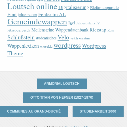
Loutsch online
Digitalisierung
Elefantenparade
Fehler im AL
Familjefuerscher
Gemeindewappen
Igel
lvi
Jahresbilanz
Rietstap
Meilensteine Wappendatenbank
lëtzebuergesch
Rom
Velo
Schlußstein
studentisches
veloh
wandern
wordpress
Wordpress
Wappenlexikon
wiesel.lu
Theme
ARMORIAL LOUTSCH
OTTO TITAN VON HEFNER (1827-1870)
COMMUNES AU GRAND-DUCHÉ
STUDIENARBEIT 2000