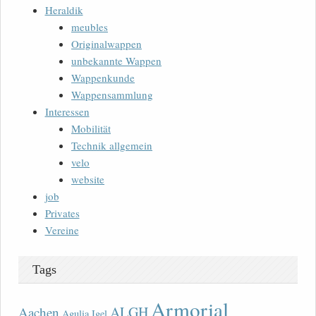
Heraldik
meubles
Originalwappen
unbekannte Wappen
Wappenkunde
Wappensammlung
Interessen
Mobilität
Technik allgemein
velo
website
job
Privates
Vereine
Tags
Armorial
ALGH
Aachen
Agulia Igel