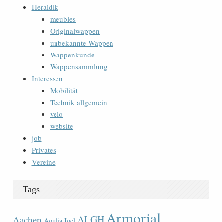
Heraldik
meubles
Originalwappen
unbekannte Wappen
Wappenkunde
Wappensammlung
Interessen
Mobilität
Technik allgemein
velo
website
job
Privates
Vereine
Tags
Armorial
ALGH
Aachen
Agulia Igel