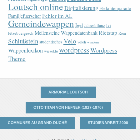
Loutsch online
Digitalisierung
Elefantenparade
Fehler im AL
Familjefuerscher
Gemeindewappen
Igel
lvi
Jahresbilanz
Rietstap
Meilensteine Wappendatenbank
lëtzebuergesch
Rom
Velo
Schlußstein
studentisches
veloh
wandern
wordpress
Wordpress
Wappenlexikon
wiesel.lu
Theme
ARMORIAL LOUTSCH
OTTO TITAN VON HEFNER (1827-1870)
COMMUNES AU GRAND-DUCHÉ
STUDIENARBEIT 2000