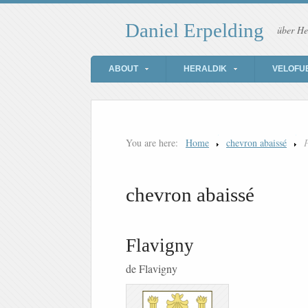
Daniel Erpelding
über He
ABOUT
HERALDIK
VELOFU
You are here:
Home
chevron abaissé
chevron abaissé
Flavigny
de Flavigny