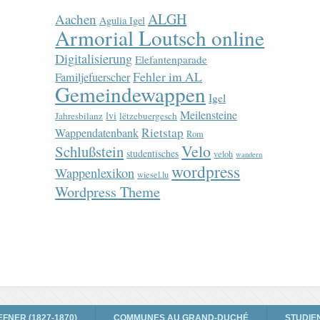
ALGH
Aachen
Agulia Igel
Armorial Loutsch online
Digitalisierung
Elefantenparade
Fehler im AL
Familjefuerscher
Gemeindewappen
Igel
Meilensteine
lvi
Jahresbilanz
lëtzebuergesch
Rietstap
Wappendatenbank
Rom
Velo
Schlußstein
studentisches
veloh
wandern
wordpress
Wappenlexikon
wiesel.lu
Wordpress Theme
EFNER (1827-1870)
COMMUNES AU GRAND-DUCHÉ
STUDIE