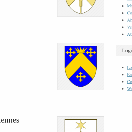
M
Co
Ah
Ve
Ab
Logi
Lo
En
Co
Wo
iennes