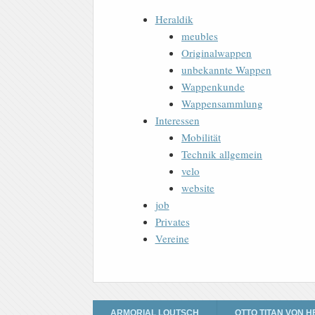
Heraldik
meubles
Originalwappen
unbekannte Wappen
Wappenkunde
Wappensammlung
Interessen
Mobilität
Technik allgemein
velo
website
job
Privates
Vereine
ARMORIAL LOUTSCH
OTTO TITAN VON H