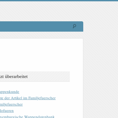
tzt überarbeitet
ppenkunde
ste der Artikel im Familjefuerscher
miljefuerscher
lofueren
xemburgische Wappendatenbank