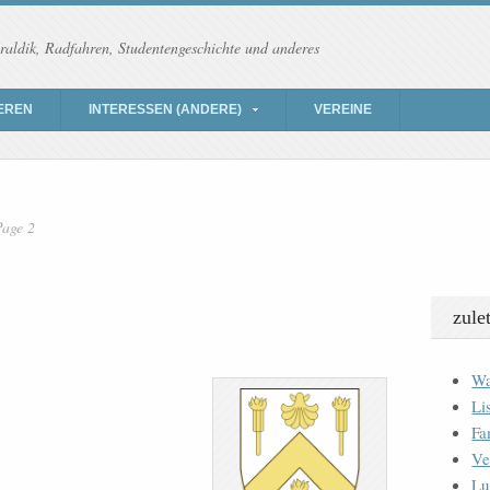
raldik, Radfahren, Studentengeschichte und anderes
EREN
INTERESSEN (ANDERE)
VEREINE
Page 2
zule
Wa
Li
Fa
Ve
Lu