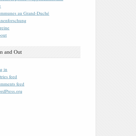
e
mmunes au Grand-Duché
nenforschung
reine
out
n and Out
g in
tries feed
mments feed
rdPress.org