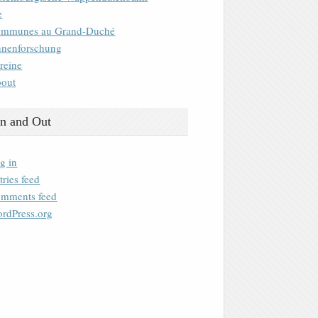
e
mmunes au Grand-Duché
nenforschung
reine
out
n and Out
g in
tries feed
mments feed
rdPress.org