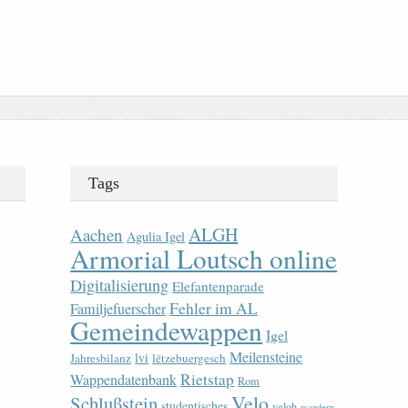
Tags
ALGH
Aachen
Agulia Igel
Armorial Loutsch online
Digitalisierung
Elefantenparade
Fehler im AL
Familjefuerscher
Gemeindewappen
Igel
Meilensteine
lvi
Jahresbilanz
lëtzebuergesch
Rietstap
Wappendatenbank
Rom
Velo
Schlußstein
studentisches
veloh
wandern