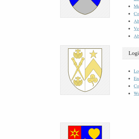
M
Co
Ah
Ve
Ab
Logi
Lo
En
Co
Wo