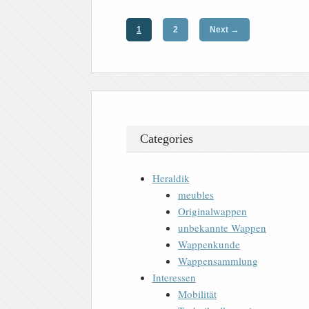
→
1
2
Next
Categories
Heraldik
meubles
Originalwappen
unbekannte Wappen
Wappenkunde
Wappensammlung
Interessen
Mobilität