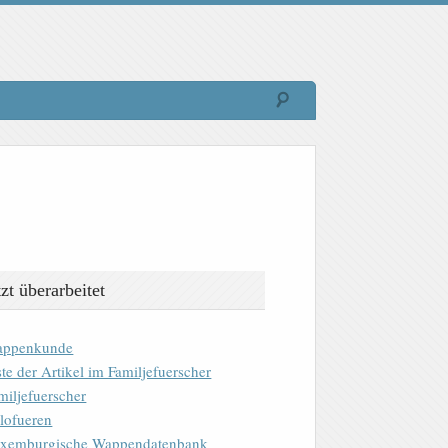
tzt überarbeitet
ppenkunde
ste der Artikel im Familjefuerscher
miljefuerscher
lofueren
xemburgische Wappendatenbank