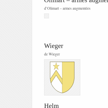
Olimart – armes augme
d’Olimart – armes augmentées
Wieger
de Wieger
Helm