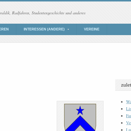
raldik, Radfahren, Studentengeschichte und anderes
EREN
INTERESSEN (ANDERE)
VEREINE
zule
Wa
Li
Fa
Ve
Lu