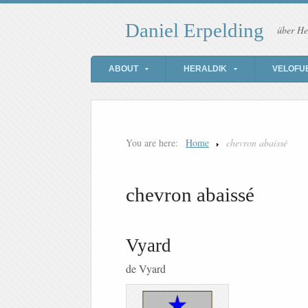
Daniel Erpelding
über He
ABOUT
HERALDIK
VELOFU
You are here:
Home
chevron abaissé
chevron abaissé
Vyard
de Vyard