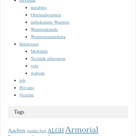
Heraldik
meubles
Originalwappen
unbekannte Wappen
Wappenkunde
Wappensammlung
Interessen
Mobilität
Technik allgemein
velo
website
job
Privates
Vereine
Tags
Armorial
ALGH
Aachen
Agulia Igel