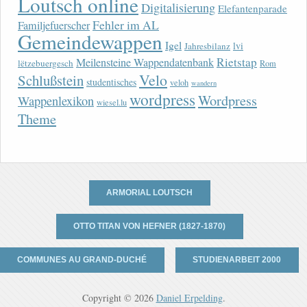
Loutsch online
Digitalisierung
Elefantenparade
Fehler im AL
Familjefuerscher
Gemeindewappen
Igel
lvi
Jahresbilanz
Rietstap
Meilensteine Wappendatenbank
lëtzebuergesch
Rom
Velo
Schlußstein
studentisches
veloh
wandern
wordpress
Wordpress
Wappenlexikon
wiesel.lu
Theme
ARMORIAL LOUTSCH
OTTO TITAN VON HEFNER (1827-1870)
COMMUNES AU GRAND-DUCHÉ
STUDIENARBEIT 2000
Copyright © 2026
Daniel Erpelding
.