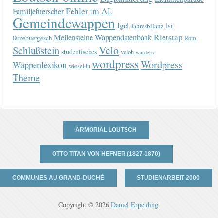
Fehler im AL
Familjefuerscher
Gemeindewappen
Igel
lvi
Jahresbilanz
Rietstap
Meilensteine Wappendatenbank
lëtzebuergesch
Rom
Velo
Schlußstein
studentisches
veloh
wandern
wordpress
Wordpress
Wappenlexikon
wiesel.lu
Theme
ARMORIAL LOUTSCH
OTTO TITAN VON HEFNER (1827-1870)
COMMUNES AU GRAND-DUCHÉ
STUDIENARBEIT 2000
Copyright © 2026
Daniel Erpelding
.