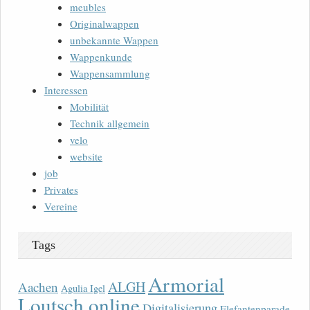
meubles
Originalwappen
unbekannte Wappen
Wappenkunde
Wappensammlung
Interessen
Mobilität
Technik allgemein
velo
website
job
Privates
Vereine
Tags
Armorial
ALGH
Aachen
Agulia Igel
Loutsch online
Digitalisierung
Elefantenparade