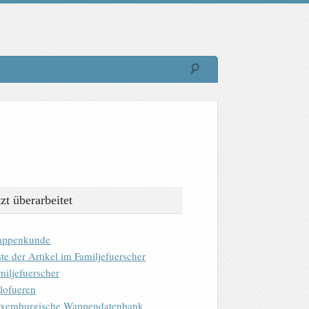
tzt überarbeitet
ppenkunde
ste der Artikel im Familjefuerscher
miljefuerscher
lofueren
xemburgische Wappendatenbank