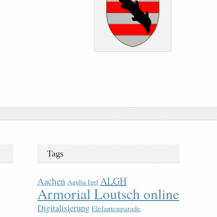
Tags
ALGH
Aachen
Agulia Igel
Armorial Loutsch online
Digitalisierung
Elefantenparade