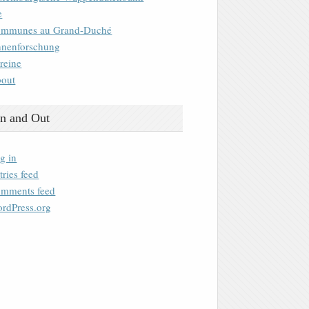
e
mmunes au Grand-Duché
nenforschung
reine
out
n and Out
g in
tries feed
mments feed
rdPress.org