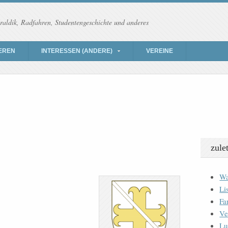
raldik, Radfahren, Studentengeschichte und anderes
EREN
INTERESSEN (ANDERE)
VEREINE
zule
Wa
Li
Fa
Ve
Lu