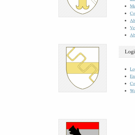
M
Co
Ah
Ve
Ab
Logi
Lo
En
Co
Wo