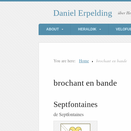
Daniel Erpelding
über He
ABOUT
HERALDIK
VELOFU
You are here:
Home
brochant en bande
brochant en bande
Septfontaines
de Septfontaines