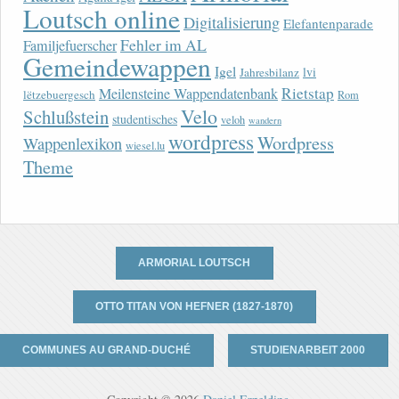
Loutsch online
Digitalisierung
Elefantenparade
Fehler im AL
Familjefuerscher
Gemeindewappen
Igel
lvi
Jahresbilanz
Rietstap
Meilensteine Wappendatenbank
lëtzebuergesch
Rom
Velo
Schlußstein
studentisches
veloh
wandern
wordpress
Wordpress
Wappenlexikon
wiesel.lu
Theme
ARMORIAL LOUTSCH
OTTO TITAN VON HEFNER (1827-1870)
COMMUNES AU GRAND-DUCHÉ
STUDIENARBEIT 2000