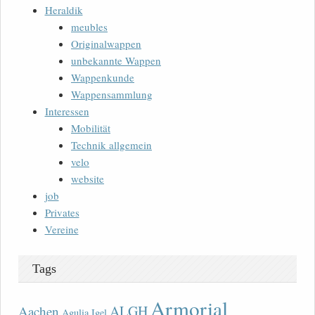
Heraldik
meubles
Originalwappen
unbekannte Wappen
Wappenkunde
Wappensammlung
Interessen
Mobilität
Technik allgemein
velo
website
job
Privates
Vereine
Tags
Armorial
ALGH
Aachen
Agulia Igel