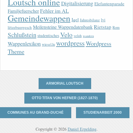
Loutsch online
Digitalisierung
Elefantenparade
Fehler im AL
Familjefuerscher
Gemeindewappen
Igel
lvi
Jahresbilanz
Rietstap
Meilensteine Wappendatenbank
lëtzebuergesch
Rom
Velo
Schlußstein
studentisches
veloh
wandern
wordpress
Wordpress
Wappenlexikon
wiesel.lu
Theme
ARMORIAL LOUTSCH
OTTO TITAN VON HEFNER (1827-1870)
COMMUNES AU GRAND-DUCHÉ
STUDIENARBEIT 2000
Copyright © 2026
Daniel Erpelding
.