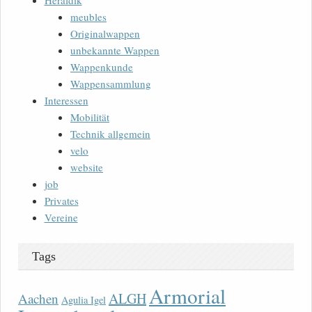
Heraldik
meubles
Originalwappen
unbekannte Wappen
Wappenkunde
Wappensammlung
Interessen
Mobilität
Technik allgemein
velo
website
job
Privates
Vereine
Tags
Armorial
ALGH
Aachen
Agulia Igel