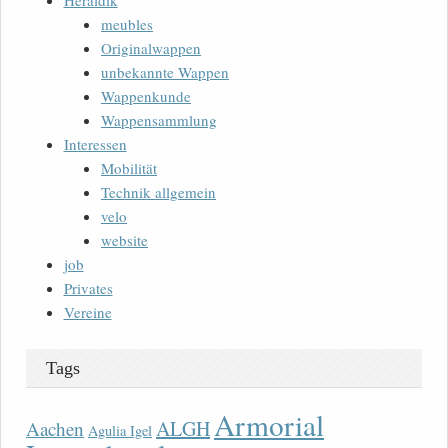
Heraldik
meubles
Originalwappen
unbekannte Wappen
Wappenkunde
Wappensammlung
Interessen
Mobilität
Technik allgemein
velo
website
job
Privates
Vereine
Tags
Armorial
ALGH
Aachen
Agulia Igel