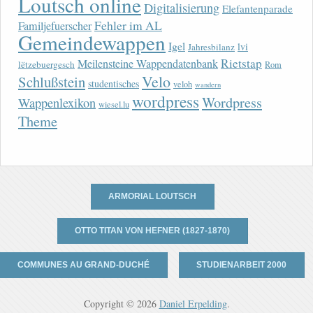
Loutsch online
Digitalisierung
Elefantenparade
Fehler im AL
Familjefuerscher
Gemeindewappen
Igel
lvi
Jahresbilanz
Rietstap
Meilensteine Wappendatenbank
lëtzebuergesch
Rom
Velo
Schlußstein
studentisches
veloh
wandern
wordpress
Wordpress
Wappenlexikon
wiesel.lu
Theme
ARMORIAL LOUTSCH
OTTO TITAN VON HEFNER (1827-1870)
COMMUNES AU GRAND-DUCHÉ
STUDIENARBEIT 2000
Copyright © 2026
Daniel Erpelding
.