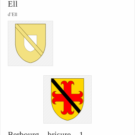
Ell
d’Ell
Berbourg – brisure – 1