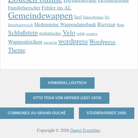
Elefantenparade
Fehler im AL
Familjefuerscher
Gemeindewappen
Igel
lvi
Jahresbilanz
Rietstap
Meilensteine Wappendatenbank
lëtzebuergesch
Rom
Velo
Schlußstein
studentisches
veloh
wandern
wordpress
Wordpress
Wappenlexikon
wiesel.lu
Theme
ARMORIAL LOUTSCH
OTTO TITAN VON HEFNER (1827-1870)
COMMUNES AU GRAND-DUCHÉ
STUDIENARBEIT 2000
Copyright © 2026
Daniel Erpelding
.