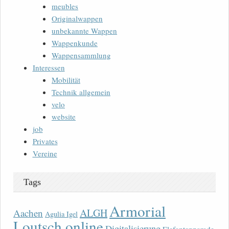
meubles
Originalwappen
unbekannte Wappen
Wappenkunde
Wappensammlung
Interessen
Mobilität
Technik allgemein
velo
website
job
Privates
Vereine
Tags
Armorial
ALGH
Aachen
Agulia Igel
Loutsch online
Digitalisierung