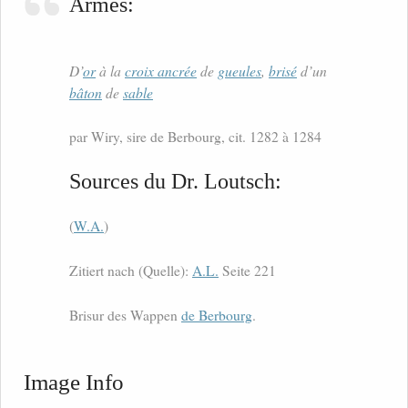
Armes:
D’
or
à la
croix ancrée
de
gueules
,
brisé
d’un
bâton
de
sable
par Wiry, sire de Berbourg, cit. 1282 à 1284
Sources du Dr. Loutsch:
(
W.A.
)
Zitiert nach (Quelle):
A.L.
Seite 221
Brisur des Wappen
de Berbourg
.
Image Info