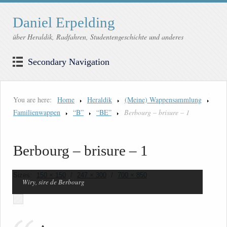
Daniel Erpelding
über Heraldik, Radfahren, Studentengeschichte und anderes
Secondary Navigation
You are here:
Home
Heraldik
(Meine) Wappensammlung
Familienwappen
“B”
“BE”
Berbourg – brisure – 1
Berbourg – brisure – 1
Sizes:
150 × 150
/
247 × 300
/
700 × 850
Wiry, sire de Berbourg