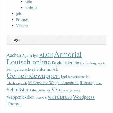
velo
website
job
Privates
Vereine
Tags
Armorial
ALGH
Aachen
Agulia Igel
Loutsch online
Digitalisierung
Elefantenparade
Fehler im AL
Familjefuerscher
Gemeindewappen
Igel
lvi
Jahresbilanz
Rietstap
Meilensteine Wappendatenbank
lëtzebuergesch
Rom
Velo
Schlußstein
studentisches
veloh
wandern
wordpress
Wordpress
Wappenlexikon
wiesel.lu
Theme