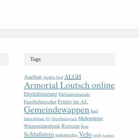
Tags
ALGH
Aachen
Agulia Igel
Armorial Loutsch online
Digitalisierung
Elefantenparade
Fehler im AL
Familjefuerscher
Gemeindewappen
Igel
Meilensteine
lvi
Jahresbilanz
lëtzebuergesch
Rietstap
Wappendatenbank
Rom
Velo
Schlußstein
studentisches
veloh
wandern