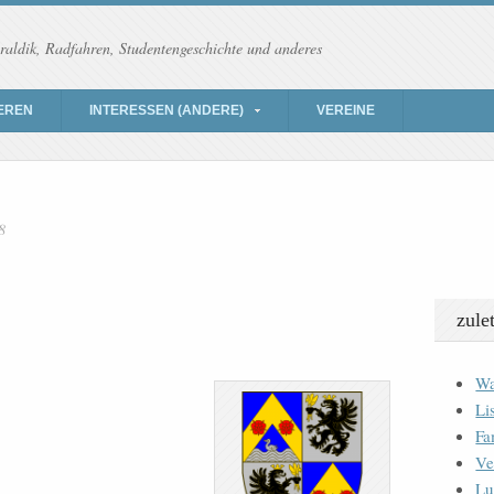
raldik, Radfahren, Studentengeschichte und anderes
EREN
INTERESSEN (ANDERE)
VEREINE
8
zule
Wa
Li
Fa
Ve
Lu