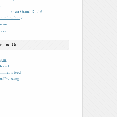
e
mmunes au Grand-Duché
nenforschung
reine
out
n and Out
g in
tries feed
mments feed
rdPress.org