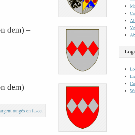
M
Co
Ah
Ve
on dem) –
Ab
Logi
Lo
En
Co
on dem)
Wo