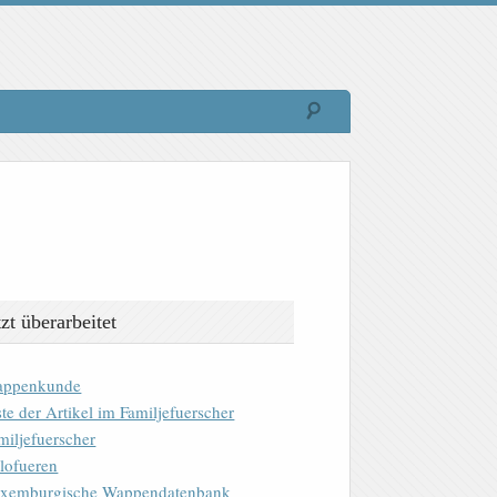
tzt überarbeitet
ppenkunde
ste der Artikel im Familjefuerscher
miljefuerscher
lofueren
xemburgische Wappendatenbank