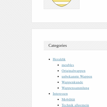
Categories
Heraldik
meubles
Originalwappen
unbekannte Wappen
Wappenkunde
Wappensammlung
Interessen
Mobilität
Technik allgemein