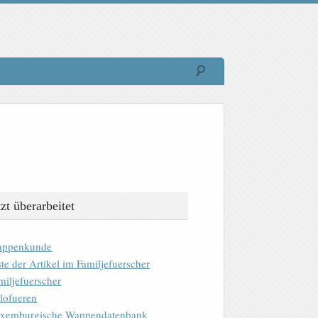
tzt überarbeitet
ppenkunde
ste der Artikel im Familjefuerscher
miljefuerscher
lofueren
xemburgische Wappendatenbank