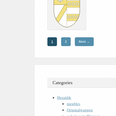
→
1
2
Next
Categories
Heraldik
meubles
Originalwappen