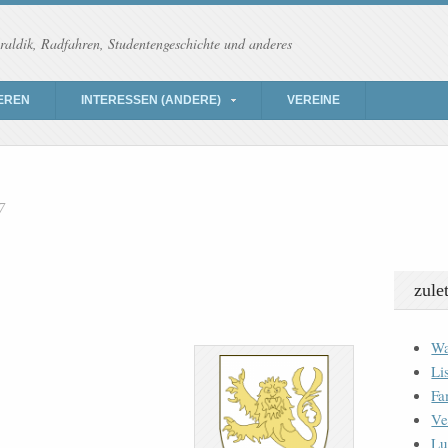
raldik, Radfahren, Studentengeschichte und anderes
EREN
INTERESSEN (ANDERE)
VEREINE
7
zule
Wa
Li
Fa
Ve
Lu