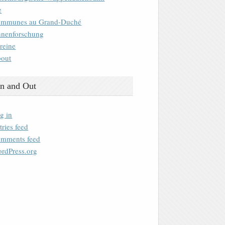
e
mmunes au Grand-Duché
nenforschung
reine
out
n and Out
g in
tries feed
mments feed
rdPress.org