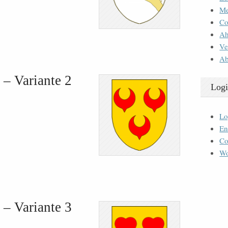
M
Co
Ah
Ve
Ab
 – Variante 2
Logi
Lo
En
Co
Wo
 – Variante 3