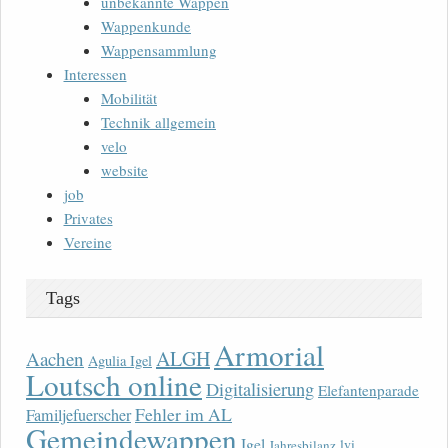
unbekannte Wappen
Wappenkunde
Wappensammlung
Interessen
Mobilität
Technik allgemein
velo
website
job
Privates
Vereine
Tags
Armorial
ALGH
Aachen
Agulia Igel
Loutsch online
Digitalisierung
Elefantenparade
Fehler im AL
Familjefuerscher
Gemeindewappen
Igel
lvi
Jahresbilanz