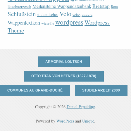
Rietstap
Meilensteine Wappendatenbank
lëtzebuergesch
Rom
Velo
Schlußstein
studentisches
veloh
wandern
wordpress
Wordpress
Wappenlexikon
wiesel.lu
Theme
ARMORIAL LOUTSCH
OTTO TITAN VON HEFNER (1827-1870)
COMMUNES AU GRAND-DUCHÉ
STUDIENARBEIT 2000
Copyright © 2026
Daniel Erpelding
.
Powered by
WordPress
and
Unique
.