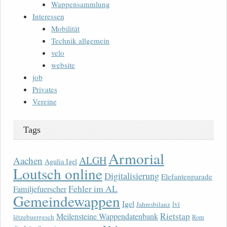
Wappensammlung
Interessen
Mobilität
Technik allgemein
velo
website
job
Privates
Vereine
Tags
Armorial
ALGH
Aachen
Agulia Igel
Loutsch online
Digitalisierung
Elefantenparade
Fehler im AL
Familjefuerscher
Gemeindewappen
Igel
lvi
Jahresbilanz
Rietstap
Meilensteine Wappendatenbank
lëtzebuergesch
Rom