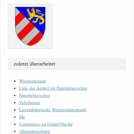
zuletzt überarbeitet
Wappenkunde
Liste der Artikel im Familjefuerscher
Familjefuerscher
Velofueren
Luxemburgische Wappendatenbank
Me
Communes au Grand-Duché
Ahnenforschung