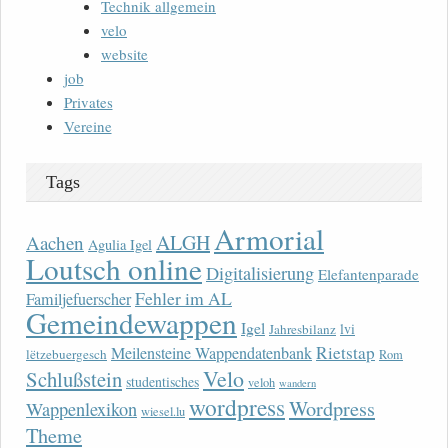
Technik allgemein
velo
website
job
Privates
Vereine
Tags
Armorial
ALGH
Aachen
Agulia Igel
Loutsch online
Digitalisierung
Elefantenparade
Fehler im AL
Familjefuerscher
Gemeindewappen
Igel
lvi
Jahresbilanz
Rietstap
Meilensteine Wappendatenbank
lëtzebuergesch
Rom
Velo
Schlußstein
studentisches
veloh
wandern
wordpress
Wordpress
Wappenlexikon
wiesel.lu
Theme