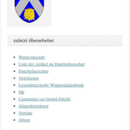
zuletzt überarbeitet
Wappenkunde
Liste der Artikel im Familjefuerscher
Familjefuerscher
Velofueren
Luxemburgische Wappendatenbank
Me
Communes au Grand-Duché
Ahnenforschung
Vereine
About