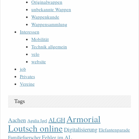
Originalwappen
unbekannte Wappen
Wappenkunde
Wappensammlung
Interessen
Mobilität
Technik allgemein
velo
website
job
Privates
Vereine
Tags
Armorial
ALGH
Aachen
Agulia Igel
Loutsch online
Digitalisierung
Elefantenparade
Fehler im AL
Familjefuerscher