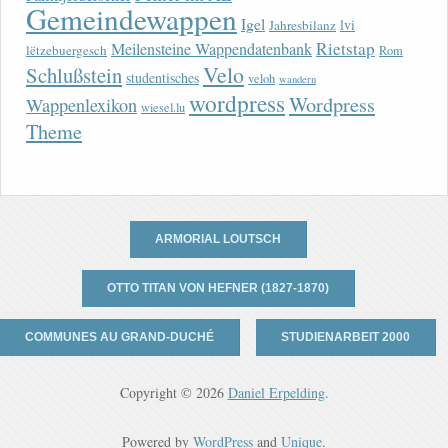
Gemeindewappen
Igel
lvi
Jahresbilanz
Rietstap
Meilensteine Wappendatenbank
lëtzebuergesch
Rom
Velo
Schlußstein
studentisches
veloh
wandern
wordpress
Wordpress
Wappenlexikon
wiesel.lu
Theme
ARMORIAL LOUTSCH
OTTO TITAN VON HEFNER (1827-1870)
COMMUNES AU GRAND-DUCHÉ
STUDIENARBEIT 2000
Copyright © 2026
Daniel Erpelding
.
Powered by
WordPress
and
Unique
.