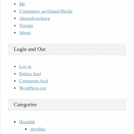
Me
Communes au Grand-Duché
Ahnenforschung
Vereine
About
Login and Out
Log in
Entries feed
Comments feed
WordPress.org
Categories
Heraldik
meubles