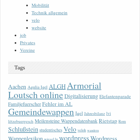
Mobilität
Technik allgemein
velo
website
job
Privates
Vereine
Tags
Armorial
ALGH
Aachen
Agulia Igel
Loutsch online
Digitalisierung
Elefantenparade
Fehler im AL
Familjefuerscher
Gemeindewappen
Igel
lvi
Jahresbilanz
Rietstap
Meilensteine Wappendatenbank
lëtzebuergesch
Rom
Velo
Schlußstein
studentisches
veloh
wandern
wordpress
Wordpress
Wappenlexikon
wiesel.lu