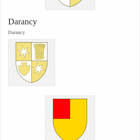
Darancy
Darancy