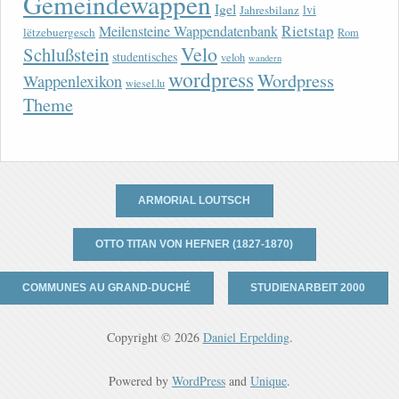
Gemeindewappen
Igel
lvi
Jahresbilanz
Rietstap
Meilensteine Wappendatenbank
lëtzebuergesch
Rom
Velo
Schlußstein
studentisches
veloh
wandern
wordpress
Wordpress
Wappenlexikon
wiesel.lu
Theme
ARMORIAL LOUTSCH
OTTO TITAN VON HEFNER (1827-1870)
COMMUNES AU GRAND-DUCHÉ
STUDIENARBEIT 2000
Copyright © 2026
Daniel Erpelding
.
Powered by
WordPress
and
Unique
.