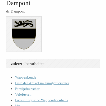
Dampont
de Dampont
zuletzt überarbeitet
Wappenkunde
Liste der Artikel im Familjefuerscher
Familjefuerscher
Velofueren
Luxemburgische Wappendatenbank
Me