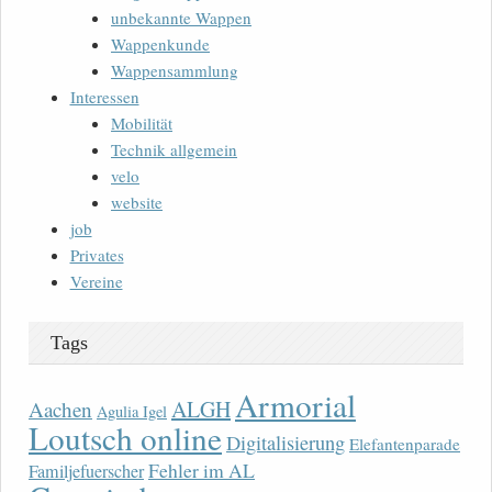
unbekannte Wappen
Wappenkunde
Wappensammlung
Interessen
Mobilität
Technik allgemein
velo
website
job
Privates
Vereine
Tags
Armorial
ALGH
Aachen
Agulia Igel
Loutsch online
Digitalisierung
Elefantenparade
Fehler im AL
Familjefuerscher