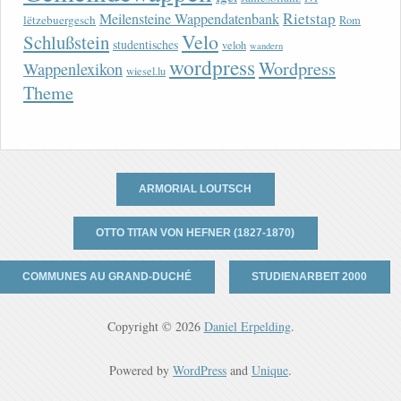
Rietstap
Meilensteine Wappendatenbank
lëtzebuergesch
Rom
Velo
Schlußstein
studentisches
veloh
wandern
wordpress
Wordpress
Wappenlexikon
wiesel.lu
Theme
ARMORIAL LOUTSCH
OTTO TITAN VON HEFNER (1827-1870)
COMMUNES AU GRAND-DUCHÉ
STUDIENARBEIT 2000
Copyright © 2026
Daniel Erpelding
.
Powered by
WordPress
and
Unique
.