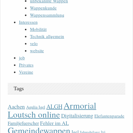
unbekannte Wappen
Wappenkunde
Wappensammlung
Interessen
Mobilität
Technik allgemein
velo
website
job
Privates
Vereine
Tags
Armorial
ALGH
Aachen
Agulia Igel
Loutsch online
Digitalisierung
Elefantenparade
Fehler im AL
Familjefuerscher
Gemeindewappen
Igel
lvi
Jahresbilanz