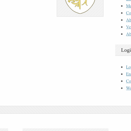
M
Co
Ah
Ve
Ab
Logi
Lo
En
Co
Wo