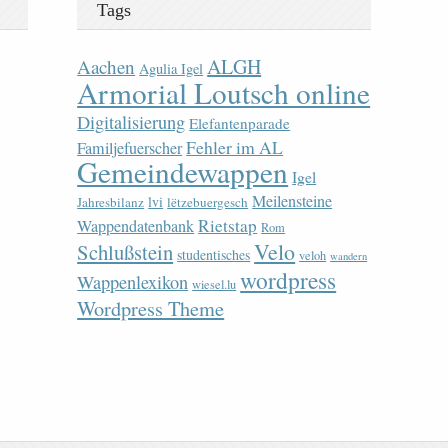
Tags
ALGH
Aachen
Agulia Igel
Armorial Loutsch online
Digitalisierung
Elefantenparade
Fehler im AL
Familjefuerscher
Gemeindewappen
Igel
Meilensteine
lvi
Jahresbilanz
lëtzebuergesch
Rietstap
Wappendatenbank
Rom
Velo
Schlußstein
studentisches
veloh
wandern
wordpress
Wappenlexikon
wiesel.lu
Wordpress Theme