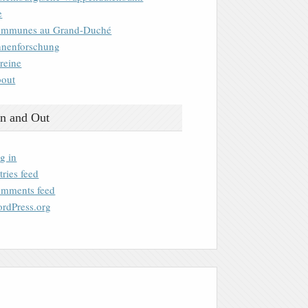
e
mmunes au Grand-Duché
nenforschung
reine
out
n and Out
g in
tries feed
mments feed
rdPress.org