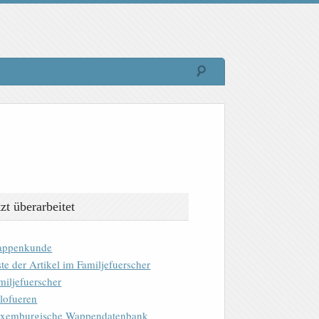
tzt überarbeitet
ppenkunde
ste der Artikel im Familjefuerscher
miljefuerscher
lofueren
xemburgische Wappendatenbank